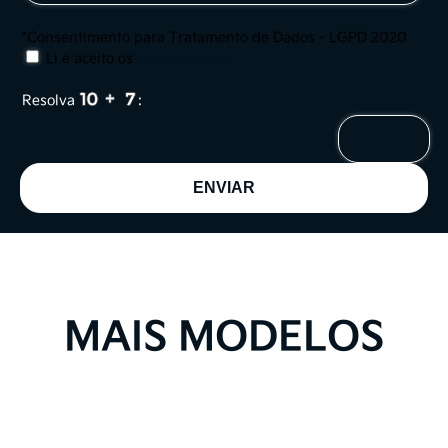
*Consentimento para Tratamento de Dados - LGPD 2020
Li e aceito os
termos de uso
.
Resolva
:
MAIS MODELOS