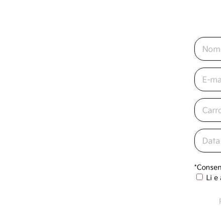
*Consen
Li e
Termos d