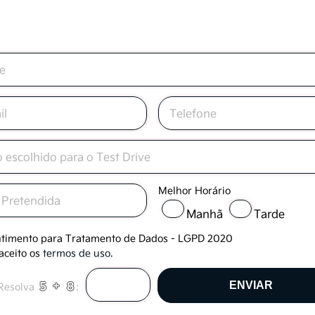
Melhor Horário
Manhã
Tarde
timento para Tratamento de Dados - LGPD 2020
 aceito os
termos de uso
.
e uso
Resolva
: