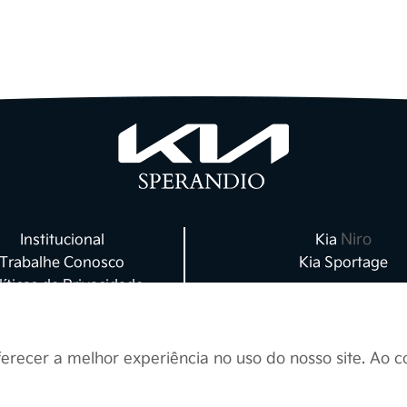
Políticas de Privacidade
a que a experiência de contato com seus produtos e se
 um sentimento de alegria e satisfação. Para isso, rec
idadosa desta política de privacidade, abaixo reproduzi
ratamento de Dados - LGPD 2020
cípios de Proteção e Privacidade de Dados Pes
 de uso
.
eção e privacidade de dados pessoais objetiva afirmar
clientes ou usuários de serviços/websites em relação à
Resolva
:
proteção de dados pessoais.
Niro
Institucional
Kia
e por sua privacidade se estende igualmente aos nosso
Trabalhe Conosco
Kia Sportage
dos para tratar, processar ou armazenar seus dados p
líticas de Privacidade
, e todos os nossos colaboradores são treinados para p
Blog
pessoais e respeitar a sua privacidade.
Contato
ferecer a melhor experiência no uso do nosso site. Ao 
Finalidade do uso de seus Dados Pessoais
restar os nossos serviços, os seus dados pessoais serã