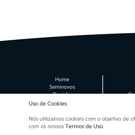
A Kia Sperandio desej
site, crie em você
cu
*Consentimento para T
Prin
Li e aceito os
termos
Os princípios de prot
clientes, potenciais 
Home
Nossa responsabilidad
Seminovos
e terceiros contrata
Revisão
Po
nossa autorização
Peças e Acessórios
Uso de Cookies
Nós utilizamos cookies com o objetivo de o
com os nossos
Termos de Uso
.
Para que possamos p