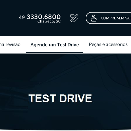
3330.6800
49
COMPRE SEM SAI
Chapecó/SC
a revisão
Agende um Test Drive
Peças e acessórios