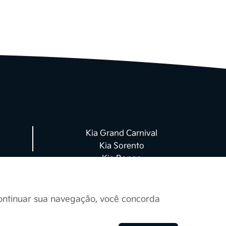
rviços, por meio deste
omendamos a leitura
da.
soais
 nosso compromisso com
 forma de tratamento e
Kia Grand Carnival
s parceiros de negócio
Kia Sorento
essoais de acordo com
Kia Bongo
roteger seus dados
continuar sua navegação, você concorda
o coletados para uso